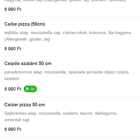
6 990 Ft
Csibe pizza (50cm)
tejfölös alap, mozzarella sajt, csirkecsíkok, kukorica, lila hagyma
(Allergének: glutén, tej)
6 990 Ft
Csípős szalámi 50 cm
paradicsomos alap, mozzarella, spianata piccante olasz csípős
szalámi
6 990 Ft
ÚJ
Csízer pizza 50 cm
Sajtkrémes alap, mozzarella, szalámi, bacon, lilahagyma,
ementáli sajt
6 990 Ft