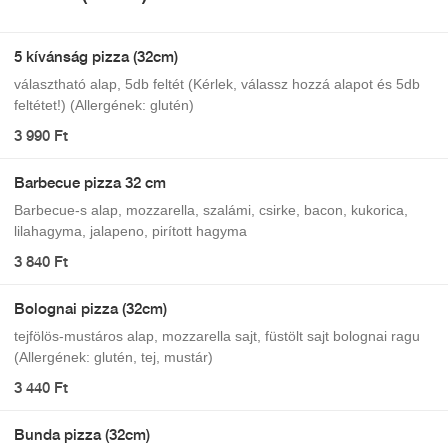
5 kívánság pizza (32cm)
választható alap, 5db feltét (Kérlek, válassz hozzá alapot és 5db
feltétet!) (Allergének: glutén)
3 990 Ft
Barbecue pizza 32 cm
Barbecue-s alap, mozzarella, szalámi, csirke, bacon, kukorica,
lilahagyma, jalapeno, pirított hagyma
3 840 Ft
Bolognai pizza (32cm)
tejfölös-mustáros alap, mozzarella sajt, füstölt sajt bolognai ragu
(Allergének: glutén, tej, mustár)
3 440 Ft
Bunda pizza (32cm)