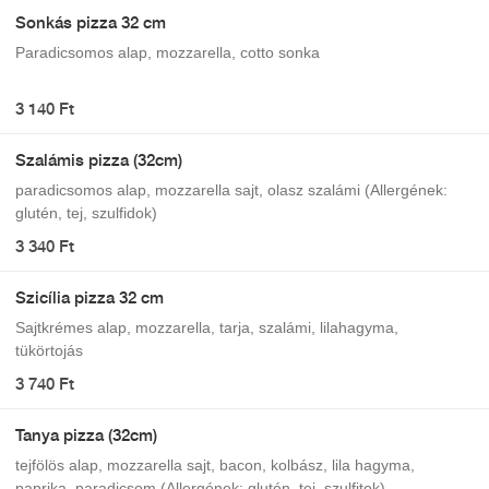
Sonkás pizza 32 cm
Paradicsomos alap, mozzarella, cotto sonka
3 140 Ft
Szalámis pizza (32cm)
paradicsomos alap, mozzarella sajt, olasz szalámi (Allergének:
glutén, tej, szulfidok)
3 340 Ft
Szicília pizza 32 cm
Sajtkrémes alap, mozzarella, tarja, szalámi, lilahagyma,
tükörtojás
3 740 Ft
Tanya pizza (32cm)
tejfölös alap, mozzarella sajt, bacon, kolbász, lila hagyma,
paprika, paradicsom (Allergének: glutén, tej, szulfitok)