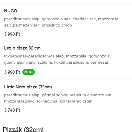
HUGO
paradicsomos alap, gorgonzola sajt, cheddar sajt, mozzarella
sajt, parmezán sajt, prosciutto crudo
3 990 Ft
Lazio pizza 32 cm
fokhagymás-paradicsomos alap, mozzarella, gorgonzola,
guanciale,milánói szalámi, koktél paradicsom, parmezán
3 990 Ft
ÚJ
Little Nero pizza (32cm)
paradicsomos alap, pármai sonka, prémium olasz szalámi,
mozzarellagolyó, fokhagyma, koktélparadicsom
3 740 Ft
Pizzák (32cm)