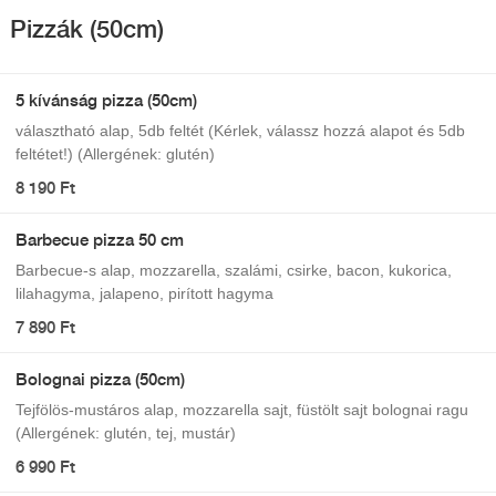
Pizzák (50cm)
5 kívánság pizza (50cm)
választható alap, 5db feltét (Kérlek, válassz hozzá alapot és 5db
feltétet!) (Allergének: glutén)
8 190 Ft
Barbecue pizza 50 cm
Barbecue-s alap, mozzarella, szalámi, csirke, bacon, kukorica,
lilahagyma, jalapeno, pirított hagyma
7 890 Ft
Bolognai pizza (50cm)
Tejfölös-mustáros alap, mozzarella sajt, füstölt sajt bolognai ragu
(Allergének: glutén, tej, mustár)
6 990 Ft