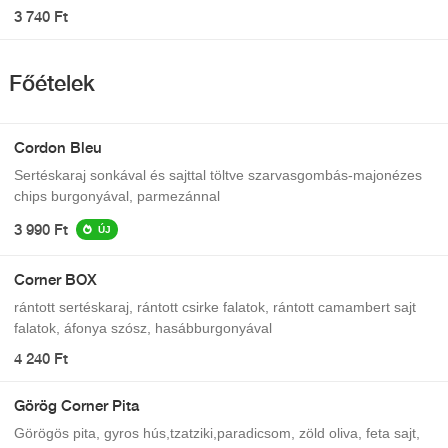
3 740 Ft
Főételek
Cordon Bleu
Sertéskaraj sonkával és sajttal töltve szarvasgombás-majonézes
chips burgonyával, parmezánnal
3 990 Ft
ÚJ
Corner BOX
rántott sertéskaraj, rántott csirke falatok, rántott camambert sajt
falatok, áfonya szósz, hasábburgonyával
4 240 Ft
Görög Corner Pita
Görögös pita, gyros hús,tzatziki,paradicsom, zöld oliva, feta sajt,