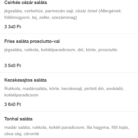
Csirkés cézár saláta
jégsaláta, csirkehús, parmezán sajt, cézár öntet (Allergének:
földimogyoró, tej, zeller, szezámmag)
3 340 Ft
Friss saláta prosciutto-val
jégsaláta, rukkola, koktélparadicsom, dió, körte, prosciutto
3 540 Ft
Kecskesajtos saláta
Rukkola, madársaláta, körte, kecskesajt, pirított dió, avokádó,
koktélparadicsom
3 640 Ft
Tonhal saláta
madár saláta, rukkola, koktél paradicsom, lila hagyma, főtt tojás,
oliva olaj, citromlé