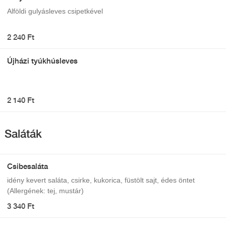
Alföldi gulyásleves csipetkével
2 240 Ft
Újházi tyúkhúsleves
2 140 Ft
Saláták
Csibesaláta
idény kevert saláta, csirke, kukorica, füstölt sajt, édes öntet
(Allergének: tej, mustár)
3 340 Ft