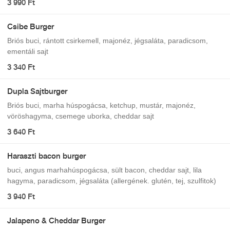
3 990 Ft
Csibe Burger
Briós buci, rántott csirkemell, majonéz, jégsaláta, paradicsom,
ementáli sajt
3 340 Ft
Dupla Sajtburger
Briós buci, marha húspogácsa, ketchup, mustár, majonéz,
vöröshagyma, csemege uborka, cheddar sajt
3 640 Ft
Haraszti bacon burger
buci, angus marhahúspogácsa, sült bacon, cheddar sajt, lila
hagyma, paradicsom, jégsaláta (allergének. glutén, tej, szulfitok)
3 940 Ft
Jalapeno & Cheddar Burger