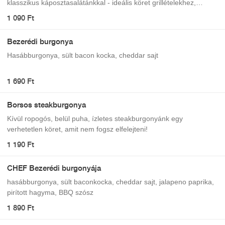
klasszikus káposztasalátánkkal - ideális köret grillételekhez,
szendvicsekhez és hamburgerekhez!
1 090 Ft
Bezerédi burgonya
Hasábburgonya, sült bacon kocka, cheddar sajt
1 690 Ft
Borsos steakburgonya
Kívül ropogós, belül puha, ízletes steakburgonyánk egy
verhetetlen köret, amit nem fogsz elfelejteni!
1 190 Ft
CHEF Bezerédi burgonyája
hasábburgonya, sült baconkocka, cheddar sajt, jalapeno paprika,
pirított hagyma, BBQ szósz
1 890 Ft