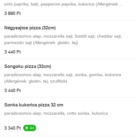
erős paprika, bab, pepperoni paprika, kukorica (Allergének:
glutén, tej, szulfitok)
3 890 Ft
Négysajtos pizza (32cm)
paradicsomos alap, mozzarella sajt, füstölt sajt, cheddar sajt,
parmezán sajt (Allergének: glutén, tej)
3 440 Ft
Songoku pizza (32cm)
paradicsomos alap, mozzarella sajt, sonka, gomba, kukorica
(Allergének: glutén, tej, szulfitok)
3 440 Ft
Sonka kukorica pizza 32 cm
paradicsomos alap, mozzarella, cotto sonka, kukorica
3 340 Ft
ÚJ