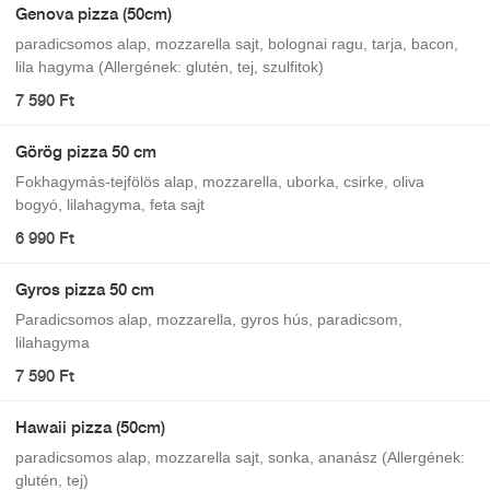
Genova pizza (50cm)
paradicsomos alap, mozzarella sajt, bolognai ragu, tarja, bacon,
lila hagyma (Allergének: glutén, tej, szulfitok)
7 590 Ft
Görög pizza 50 cm
Fokhagymás-tejfölös alap, mozzarella, uborka, csirke, oliva
bogyó, lilahagyma, feta sajt
6 990 Ft
Gyros pizza 50 cm
Paradicsomos alap, mozzarella, gyros hús, paradicsom,
lilahagyma
7 590 Ft
Hawaii pizza (50cm)
paradicsomos alap, mozzarella sajt, sonka, ananász (Allergének:
glutén, tej)