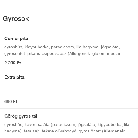
Gyrosok
Corner pita
gyroshús, kígyóuborka, paradicsom, lila hagyma, jégsaláta,
gyrosöntet, pikáns-csípős szósz (Allergének: glutén, mustár,
szulfitok)
2 290 Ft
Extra pita
690 Ft
Görög gyros tál
gyroshús, kevert saláta (paradicsom, jégsaláta, kígyóuborka, lila
hagyma), feta sajt, fekete olívabogyó, gyros öntet (Allergének:
glutén, tej, mustár, szulfitok)