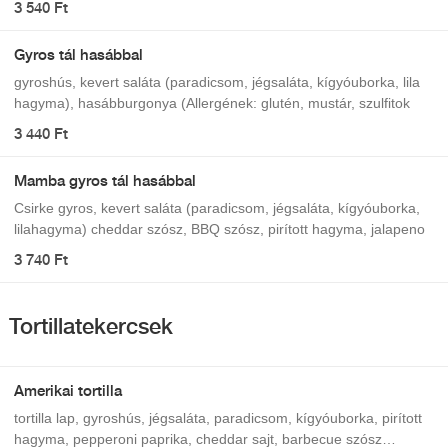
3 540 Ft
Gyros tál hasábbal
gyroshús, kevert saláta (paradicsom, jégsaláta, kígyóuborka, lila
hagyma), hasábburgonya (Allergének: glutén, mustár, szulfitok
3 440 Ft
Mamba gyros tál hasábbal
Csirke gyros, kevert saláta (paradicsom, jégsaláta, kígyóuborka,
lilahagyma) cheddar szósz, BBQ szósz, pirított hagyma, jalapeno
3 740 Ft
Tortillatekercsek
Amerikai tortilla
tortilla lap, gyroshús, jégsaláta, paradicsom, kígyóuborka, pirított
hagyma, pepperoni paprika, cheddar sajt, barbecue szósz