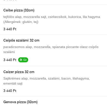
Csibe pizza (32cm)
tejfölös alap, mozzarella sajt, csirkecsíkok, kukorica, lila hagyma
(Allergének: glutén, tej)
3 440 Ft
Csípős szalámi 32 cm
paradicsomos alap, mozzarella, spianata piccante olasz csípős
szalámi
3 440 Ft
ÚJ
Csízer pizza 32 cm
Sajtkrémes alap, mozzarella, szalámi, bacon, lilahagyma,
ementáli sajt
3 440 Ft
Genova pizza (32cm)