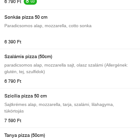
6 790 Ft
ÚJ
Sonkás pizza 50 cm
Paradicsomos alap, mozzarella, cotto sonka
6 390 Ft
Szalámis pizza (50cm)
paradicsomos alap, mozzarella sajt, olasz szalámi (Allergének:
glutén, tej, szulfidok)
6 790 Ft
Szicília pizza 50 cm
Sajtkrémes alap, mozzarella, tarja, szalámi, lilahagyma,
tükörtojás
7 590 Ft
Tanya pizza (50cm)