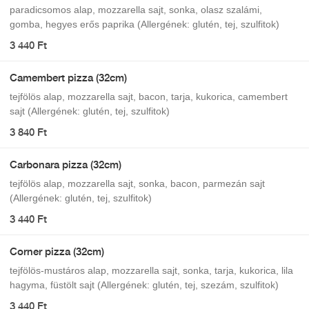
paradicsomos alap, mozzarella sajt, sonka, olasz szalámi,
gomba, hegyes erős paprika (Allergének: glutén, tej, szulfitok)
3 440 Ft
Camembert pizza (32cm)
tejfölös alap, mozzarella sajt, bacon, tarja, kukorica, camembert
sajt (Allergének: glutén, tej, szulfitok)
3 840 Ft
Carbonara pizza (32cm)
tejfölös alap, mozzarella sajt, sonka, bacon, parmezán sajt
(Allergének: glutén, tej, szulfitok)
3 440 Ft
Corner pizza (32cm)
tejfölös-mustáros alap, mozzarella sajt, sonka, tarja, kukorica, lila
hagyma, füstölt sajt (Allergének: glutén, tej, szezám, szulfitok)
3 440 Ft