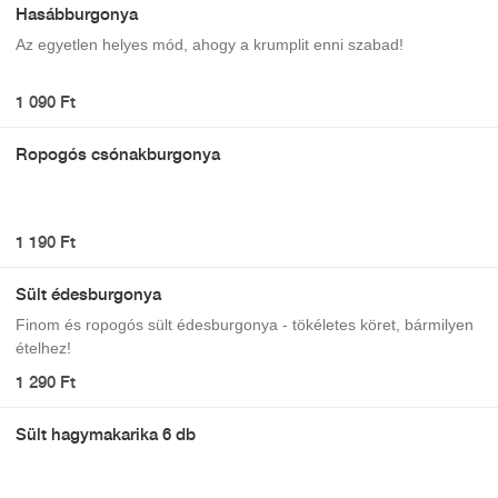
Hasábburgonya
Az egyetlen helyes mód, ahogy a krumplit enni szabad!
1 090 Ft
Ropogós csónakburgonya
1 190 Ft
Sült édesburgonya
Finom és ropogós sült édesburgonya - tökéletes köret, bármilyen
ételhez!
1 290 Ft
Sült hagymakarika 6 db