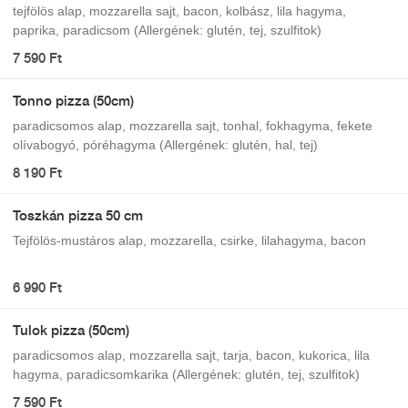
tejfölös alap, mozzarella sajt, bacon, kolbász, lila hagyma,
paprika, paradicsom (Allergének: glutén, tej, szulfitok)
7 590 Ft
Tonno pizza (50cm)
paradicsomos alap, mozzarella sajt, tonhal, fokhagyma, fekete
olívabogyó, póréhagyma (Allergének: glutén, hal, tej)
8 190 Ft
Toszkán pizza 50 cm
Tejfölös-mustáros alap, mozzarella, csirke, lilahagyma, bacon
6 990 Ft
Tulok pizza (50cm)
paradicsomos alap, mozzarella sajt, tarja, bacon, kukorica, lila
hagyma, paradicsomkarika (Allergének: glutén, tej, szulfitok)
7 590 Ft