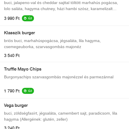
buci, jalapeno-val és cheddar sajttal töltött marhahús pogácsa,
lolo saláta, hagyma chutney, házi hambi szósz, karamelizalt
ananász, cheddar sajt
3 990 Ft
ÚJ
Klasszik burger
briós buci, marhahúspogácsa, jégsaláta, lila hagyma,
csemegeuborka, szarvasgombás majonéz
3 540 Ft
Truffle Mayo Chips
Burgonyachips szarvasgombás majonézzel és parmezánnal
1 790 Ft
ÚJ
Vega burger
buci, zöldségfasírt, jégsaláta, camembert sajt, paradicsom, lila
hagyma (Allergének: glutén, zeller)
3 240 Ft