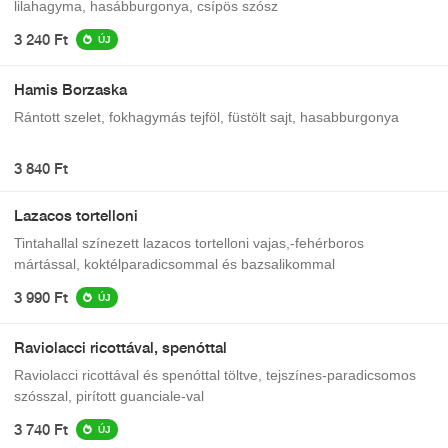
lilahagyma, hasábburgonya, csípös szósz
3 240 Ft
ÚJ
Hamis Borzaska
Rántott szelet, fokhagymás tejföl, füstölt sajt, hasabburgonya
3 840 Ft
Lazacos tortelloni
Tintahallal színezett lazacos tortelloni vajas,-fehérboros
mártással, koktélparadicsommal és bazsalikommal
3 990 Ft
ÚJ
Raviolacci ricottával, spenóttal
Raviolacci ricottával és spenóttal töltve, tejszínes-paradicsomos
szósszal, pirított guanciale-val
3 740 Ft
ÚJ