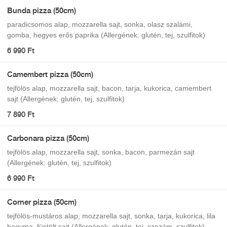
Bunda pizza (50cm)
paradicsomos alap, mozzarella sajt, sonka, olasz szalámi,
gomba, hegyes erős paprika (Allergének: glutén, tej, szulfitok)
6 990 Ft
Camembert pizza (50cm)
tejfölös alap, mozzarella sajt, bacon, tarja, kukorica, camembert
sajt (Allergének: glutén, tej, szulfitok)
7 890 Ft
Carbonara pizza (50cm)
tejfölös alap, mozzarella sajt, sonka, bacon, parmezán sajt
(Allergének: glutén, tej, szulfitok)
6 990 Ft
Corner pizza (50cm)
tejfölös-mustáros alap, mozzarella sajt, sonka, tarja, kukorica, lila
hagyma, füstölt sajt (Allergének: glutén, tej, szezám, szulfitok)