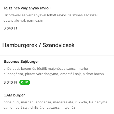
Tejszínes vargányás ravioli
Ricotta-val és vargányával töltött ravioli, tejszínes szósszal,
quanciale-val, parmezán
3 640 Ft
Hamburgerek / Szendvicsek
Baconos Sajtburger
briós buci, bacon-ös füstölt majonézes szósz, marha
húspogácsa, pirított vöröshagyma, ementáli sajt, pirított bacon
3 640 Ft
ÚJ
CAM burger
briós buci, marhahúspogácsa, madársaláta, rukkola, lila hagyma,
camembert sajt, chilis áfonyaszósz, majonéz