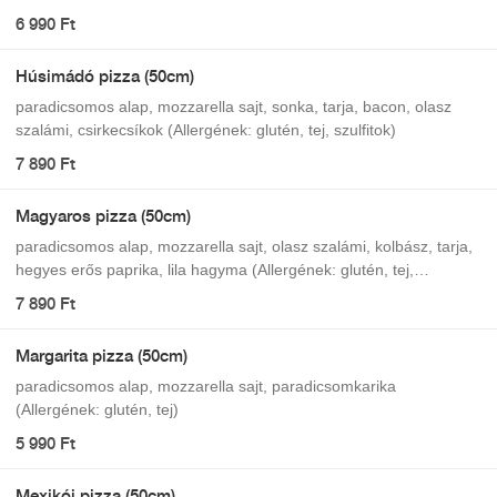
6 990 Ft
Húsimádó pizza (50cm)
paradicsomos alap, mozzarella sajt, sonka, tarja, bacon, olasz
szalámi, csirkecsíkok (Allergének: glutén, tej, szulfitok)
7 890 Ft
Magyaros pizza (50cm)
paradicsomos alap, mozzarella sajt, olasz szalámi, kolbász, tarja,
hegyes erős paprika, lila hagyma (Allergének: glutén, tej,
szulfitok)
7 890 Ft
Margarita pizza (50cm)
paradicsomos alap, mozzarella sajt, paradicsomkarika
(Allergének: glutén, tej)
5 990 Ft
Mexikói pizza (50cm)