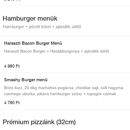
Hamburger menük
Hamburger + jelzett köret + ajándék üdítő
Haraszti Bacon Burger Menü
Haraszti Bacon Burger + Hasábburgonya + ajándék üdítő
4 980 Ft
Smashy Burger menü
Briós buci, 20 dkg marhahús pogácsa, cheddar sajt, sült hagyma,
csemege uborka, pikáns hamburger szósz + ropogós csónak
burgonya + ajándék üdítő
4 780 Ft
Prémium pizzáink (32cm)