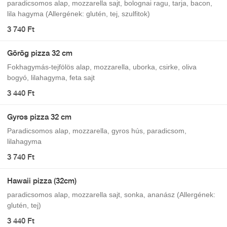
paradicsomos alap, mozzarella sajt, bolognai ragu, tarja, bacon,
lila hagyma (Allergének: glutén, tej, szulfitok)
3 740 Ft
Görög pizza 32 cm
Fokhagymás-tejfölös alap, mozzarella, uborka, csirke, oliva
bogyó, lilahagyma, feta sajt
3 440 Ft
Gyros pizza 32 cm
Paradicsomos alap, mozzarella, gyros hús, paradicsom,
lilahagyma
3 740 Ft
Hawaii pizza (32cm)
paradicsomos alap, mozzarella sajt, sonka, ananász (Allergének:
glutén, tej)
3 440 Ft