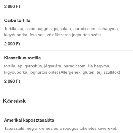
(Allergének: glutén, földimogyoró, tej, zeller, mustár, szulfitok)
2 990 Ft
Csibe tortilla
Tortilla lap, csibe nuggets, jégsaláta, paradicsom, lilahagyma,
kígyóuborka, feta sajt, zöldfűszeres-joghurtos szósz
2 990 Ft
Klasszikus tortilla
tortilla lap, gyroshús, jégsaláta, paradicsom, lila hagyma,
kígyóuborka, joghurtos öntet (Allergének: glutén, tej, szulfitok)
2 890 Ft
Köretek
Amerikai káposztasaláta
Tapasztald meg a krémes és a ropogós tökéletes keverékét,