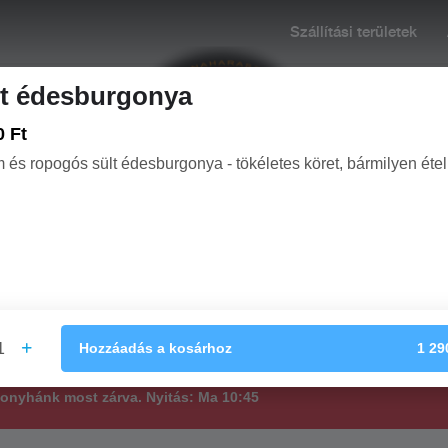
Szállítási területek
lt édesburgonya
0 Ft
 és ropogós sült édesburgonya - tökéletes köret, bármilyen éte
0-22:00
Rendelés: Zárva. Nyitás: Ma 10:45
+36 70
PIZZÁK (32CM)
PRÉMIUM PIZZÁINK (32CM)
PIZZÁK (50CM)
1
Hozzáadás
a kosárhoz
1 29
konyhánk most zárva. Nyitás: Ma 10:45