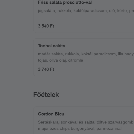
Friss saláta prosciutto-val
jégsaláta, rukkola, koktélparadicsom, dió, körte, pr
3 540 Ft
Tonhal saláta
madár saláta, rukkola, koktél paradicsom, lila hagy
tojás, oliva olaj, citromlé
3 740 Ft
Főételek
Cordon Bleu
Sertéskaraj sonkával és sajttal töltve szarvasgomb
majonézes chips burgonyával, parmezánnal