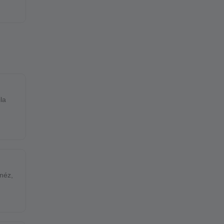
la
néz,