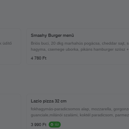
Smashy Burger menü
k üdítő
Briós buci, 20 dkg marhahús pogácsa, cheddar sajt, s
hagyma, csemege uborka, pikáns hamburger szósz +
ropogós csónak burgonya + ajándék üdítő
4 780 Ft
Lazio pizza 32 cm
fokhagymás-paradicsomos alap, mozzarella, gorgonz
guanciale,milánói szalámi, koktél paradicsom, par
3 990 Ft
ÚJ