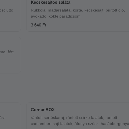
Kecskesajtos saláta
osciutto
Rukkola, madársaláta, körte, kecskesajt, pirított dió,
avokádó, koktélparadicsom
3 640 Ft
ma, főtt
Corner BOX
ás-
rántott sertéskaraj, rántott csirke falatok, rántott
camambert sajt falatok, áfonya szósz, hasábburgonyá