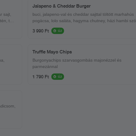
Jalapeno & Cheddar Burger
 sajt,
buci, jalapeno-val és cheddar sajttal töltött marhahús
én, tej,
pogácsa, lolo saláta, hagyma chutney, házi hambi szósz,
karamelizalt ananász, cheddar sajt
3 990 Ft
ÚJ
Truffle Mayo Chips
ma,
Burgonyachips szarvasgombás majonézzel és
parmezánnal
1 790 Ft
ÚJ
radicsom,