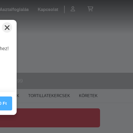
Asztalfoglalás
Kapcsolat
lhez!
 628 9999
GYROSOK
TORTILLATEKERCSEK
KÖRETEK
DESSZERTEK
0
Ft