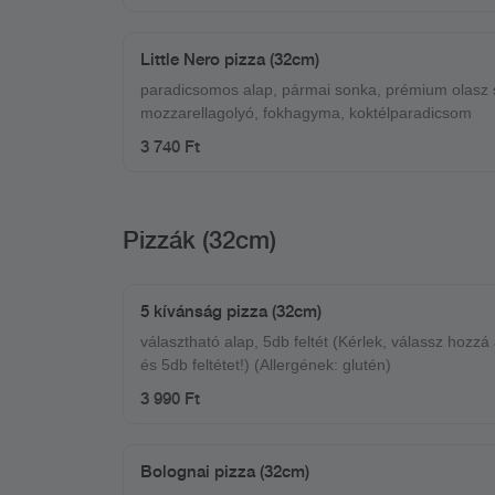
Little Nero pizza (32cm)
paradicsomos alap, pármai sonka, prémium olasz 
mozzarellagolyó, fokhagyma, koktélparadicsom
3 740 Ft
Pizzák (32cm)
5 kívánság pizza (32cm)
választható alap, 5db feltét (Kérlek, válassz hozzá
és 5db feltétet!) (Allergének: glutén)
3 990 Ft
Bolognai pizza (32cm)