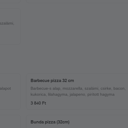
szalámi,
Barbecue pizza 32 cm
 alapot
Barbecue-s alap, mozzarella, szalámi, csirke, bacon,
kukorica, lilahagyma, jalapeno, pirított hagyma
3 840 Ft
Bunda pizza (32cm)