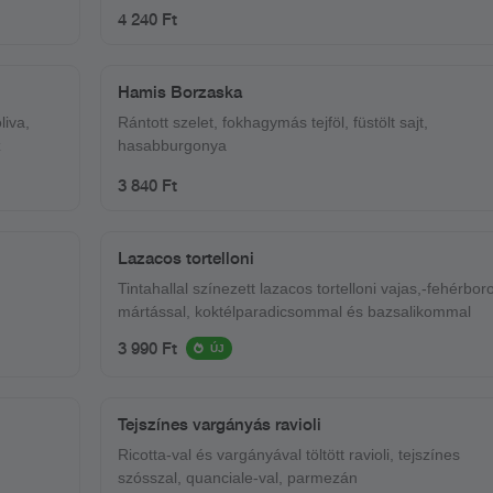
4 240 Ft
Hamis Borzaska
liva,
Rántott szelet, fokhagymás tejföl, füstölt sajt,
z
hasabburgonya
3 840 Ft
Lazacos tortelloni
Tintahallal színezett lazacos tortelloni vajas,-fehérbor
mártással, koktélparadicsommal és bazsalikommal
3 990 Ft
ÚJ
Tejszínes vargányás ravioli
Ricotta-val és vargányával töltött ravioli, tejszínes
szósszal, quanciale-val, parmezán