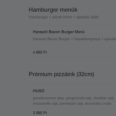
Hamburger menük
Hamburger + jelzett köret + ajándék üdítő
Haraszti Bacon Burger Menü
Haraszti Bacon Burger + Hasábburgonya + ajándé
4 980 Ft
Prémium pizzáink (32cm)
HUGO
paradicsomos alap, gorgonzola sajt, cheddar sajt,
mozzarella sajt, parmezán sajt, prosciutto crudo
3 990 Ft