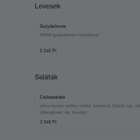
Levesek
Gulyásleves
Alföldi gulyásleves csipetkével
2 240 Ft
Saláták
Csibesaláta
idény kevert saláta, csirke, kukorica, füstölt sajt, é
(Allergének: tej, mustár)
3 340 Ft