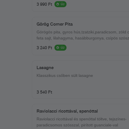
3 990 Ft
ÚJ
Görög Corner Pita
Görögös pita, gyros hús,tzatziki,paradicsom, zöld o
feta sajt, lilahagyma, hasábburgonya, csípös szós
3 240 Ft
ÚJ
Lasagne
Klasszikus csőben sült lasagne
3 540 Ft
Raviolacci ricottával, spenóttal
Raviolacci ricottával és spenóttal töltve, tejszínes-
paradicsomos szósszal, pirított guanciale-val