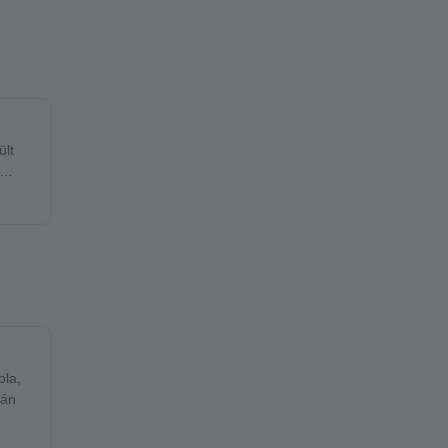
ült
ola,
mezán