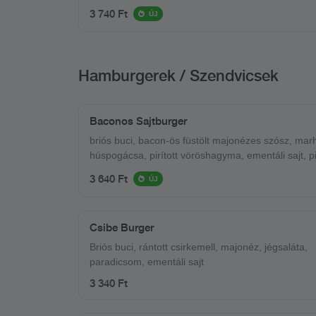
3 740 Ft
ÚJ
Hamburgerek / Szendvicsek
Baconos Sajtburger
briós buci, bacon-ös füstölt majonézes szósz, mar
húspogácsa, pirított vöröshagyma, ementáli sajt, pirított
bacon
3 640 Ft
ÚJ
Csibe Burger
Briós buci, rántott csirkemell, majonéz, jégsaláta,
paradicsom, ementáli sajt
3 340 Ft