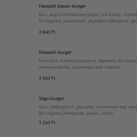
Haraszti bacon burger
buci, angus marhahúspogácsa, sült bacon, cheddar
lila hagyma, paradicsom, jégsaláta (allergének. glut
szulfitok)
3 940 Ft
Klasszik burger
briós buci, marhahúspogácsa, jégsaláta, lila hagy
csemegeuborka, szarvasgombás majonéz
3 540 Ft
Vega burger
buci, zöldségfasírt, jégsaláta, camembert sajt, pa
lila hagyma (Allergének: glutén, zeller)
3 240 Ft