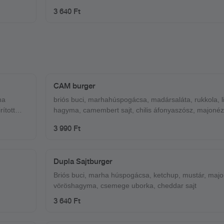
3 640 Ft
CAM burger
ha
briós buci, marhahúspogácsa, madársaláta, rukkola, li
hagyma, camembert sajt, chilis áfonyaszósz, majonéz
3 990 Ft
Dupla Sajtburger
Briós buci, marha húspogácsa, ketchup, mustár, majo
vöröshagyma, csemege uborka, cheddar sajt
3 640 Ft