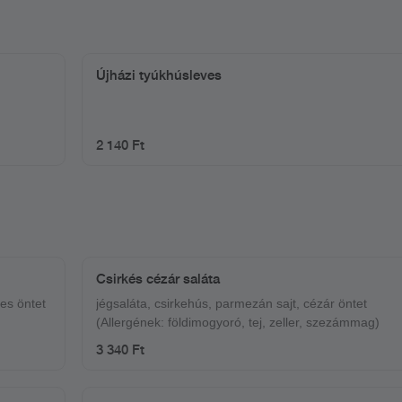
Újházi tyúkhúsleves
2 140 Ft
Csirkés cézár saláta
des öntet
jégsaláta, csirkehús, parmezán sajt, cézár öntet
(Allergének: földimogyoró, tej, zeller, szezámmag)
3 340 Ft