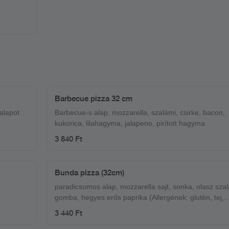
Barbecue pizza 32 cm
 alapot
Barbecue-s alap, mozzarella, szalámi, csirke, bacon,
kukorica, lilahagyma, jalapeno, pirított hagyma
3 840 Ft
Bunda pizza (32cm)
paradicsomos alap, mozzarella sajt, sonka, olasz szal
gomba, hegyes erős paprika (Allergének: glutén, tej,
szulfitok)
3 440 Ft