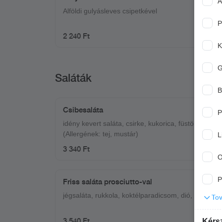
A
Alföldi gulyásleves csipetkével
P
2 240 Ft
K
Saláták
B
Csibesaláta
P
idény kevert saláta, csirke, kukorica, füstölt sajt, é
(Allergének: tej, mustár)
L
3 340 Ft
O
P
Friss saláta prosciutto-val
jégsaláta, rukkola, koktélparadicsom, dió, körte, pr
Tov
3 540 Ft
Kérsz