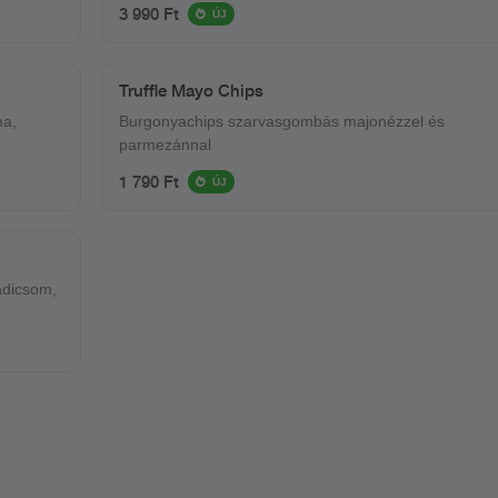
karamelizalt ananász, cheddar sajt
3 990 Ft
ÚJ
Truffle Mayo Chips
ma,
Burgonyachips szarvasgombás majonézzel és
parmezánnal
1 790 Ft
ÚJ
radicsom,