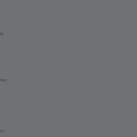
la
néz,