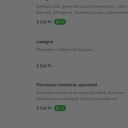
Görögös pita, gyros hús,tzatziki,paradicsom, zöld o
feta sajt, lilahagyma, hasábburgonya, csípös szós
3 240 Ft
ÚJ
Lasagne
Klasszikus csőben sült lasagne
3 540 Ft
Raviolacci ricottával, spenóttal
Raviolacci ricottával és spenóttal töltve, tejszínes-
paradicsomos szósszal, pirított guanciale-val
3 740 Ft
ÚJ