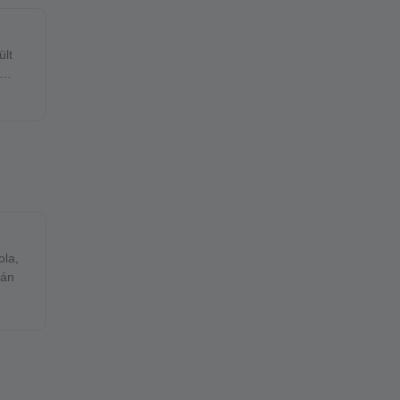
ült
ola,
mezán