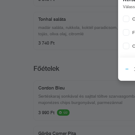
Válass
Tonhal saláta
C
madár saláta, rukkola, koktél paradicsom, lila hagy
F
tojás, oliva olaj, citromlé
3 740 Ft
C
Főételek
Cordon Bleu
Sertéskaraj sonkával és sajttal töltve szarvasgomb
majonézes chips burgonyával, parmezánnal
3 990 Ft
ÚJ
Görög Corner Pita