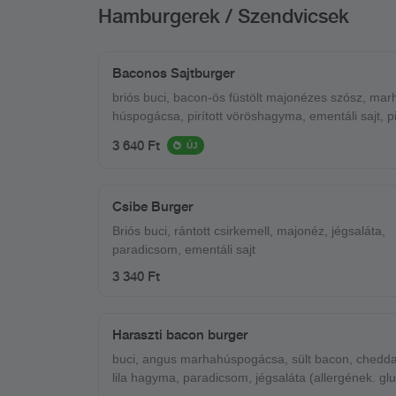
Hamburgerek / Szendvicsek
Baconos Sajtburger
briós buci, bacon-ös füstölt majonézes szósz, mar
húspogácsa, pirított vöröshagyma, ementáli sajt, pirított
bacon
3 640 Ft
ÚJ
Csibe Burger
Briós buci, rántott csirkemell, majonéz, jégsaláta,
paradicsom, ementáli sajt
3 340 Ft
Haraszti bacon burger
buci, angus marhahúspogácsa, sült bacon, cheddar
lila hagyma, paradicsom, jégsaláta (allergének. glut