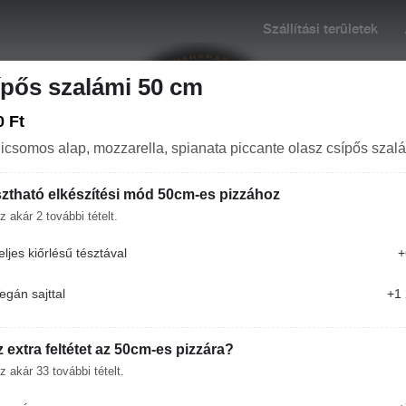
Szállítási területek
pős szalámi 50 cm
0 Ft
icsomos alap, mozzarella, spianata piccante olasz csípős szal
ztható elkészítési mód 50cm-es pizzához
z akár
2
további tételt.
:00
Rendelés: 10:45-20:45
+36 70 628 9999
eljes kiőrlésű tésztával
+
PIZZÁK (32CM)
PRÉMIUM PIZZÁINK (32CM)
PIZZÁK (50CM)
egán sajttal
+1 
 extra feltétet az 50cm-es pizzára?
z akár
33
további tételt.
Újházi tyúkhúsleves