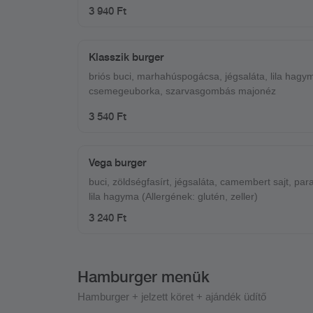
szulfitok)
3 940 Ft
Klasszik burger
briós buci, marhahúspogácsa, jégsaláta, lila hagy
csemegeuborka, szarvasgombás majonéz
3 540 Ft
Vega burger
buci, zöldségfasírt, jégsaláta, camembert sajt, pa
lila hagyma (Allergének: glutén, zeller)
3 240 Ft
Hamburger menük
Hamburger + jelzett köret + ajándék üdítő