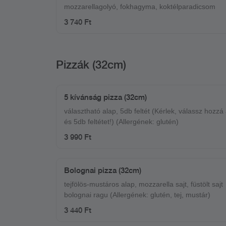
mozzarellagolyó, fokhagyma, koktélparadicsom
3 740 Ft
Pizzák (32cm)
5 kívánság pizza (32cm)
választható alap, 5db feltét (Kérlek, válassz hozzá
és 5db feltétet!) (Allergének: glutén)
3 990 Ft
Bolognai pizza (32cm)
tejfölös-mustáros alap, mozzarella sajt, füstölt sajt
bolognai ragu (Allergének: glutén, tej, mustár)
3 440 Ft