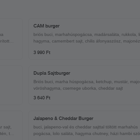
CAM burger
ha
briós buci, marhahúspogácsa, madársaláta, rukkola, li
hagyma, camembert sajt, chilis áfonyaszósz, majonéz
3 990 Ft
Dupla Sajtburger
Briós buci, marha húspogácsa, ketchup, mustár, majo
vöröshagyma, csemege uborka, cheddar sajt
3 640 Ft
Jalapeno & Cheddar Burger
 sajt,
buci, jalapeno-val és cheddar sajttal töltött marhahús
én, tej,
pogácsa, lolo saláta, hagyma chutney, házi hambi szósz,