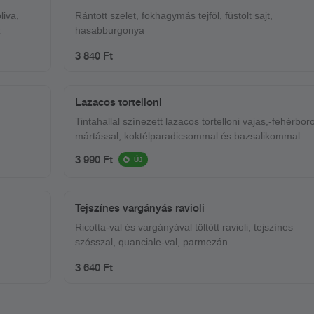
liva,
Rántott szelet, fokhagymás tejföl, füstölt sajt,
z
hasabburgonya
3 840 Ft
Lazacos tortelloni
Tintahallal színezett lazacos tortelloni vajas,-fehérbor
mártással, koktélparadicsommal és bazsalikommal
3 990 Ft
ÚJ
Tejszínes vargányás ravioli
Ricotta-val és vargányával töltött ravioli, tejszínes
szósszal, quanciale-val, parmezán
3 640 Ft