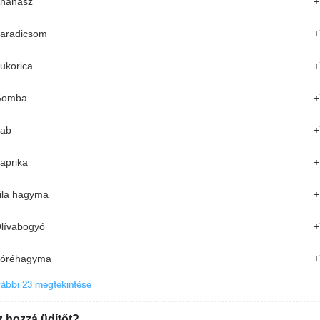
nanász
+
aradicsom
+
2 140 Ft
ukorica
+
Gomba
+
ab
+
Csirkés cézár saláta
aprika
+
des öntet
jégsaláta, csirkehús, parmezán sajt, cézár öntet
(Allergének: földimogyoró, tej, zeller, szezámmag)
ila hagyma
+
3 340 Ft
lívabogyó
+
óréhagyma
+
Kecskesajtos saláta
osciutto
Rukkola, madársaláta, körte, kecskesajt, pirított dió,
ábbi 23 megtekintése
avokádó, koktélparadicsom
3 640 Ft
 hozzá üdítőt?