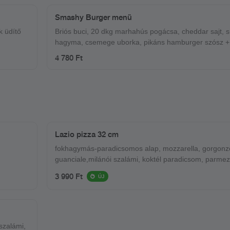
Smashy Burger menü
k üdítő
Briós buci, 20 dkg marhahús pogácsa, cheddar sajt, s
hagyma, csemege uborka, pikáns hamburger szósz +
ropogós csónak burgonya + ajándék üdítő
4 780 Ft
Lazio pizza 32 cm
fokhagymás-paradicsomos alap, mozzarella, gorgonz
guanciale,milánói szalámi, koktél paradicsom, par
3 990 Ft
ÚJ
szalámi,