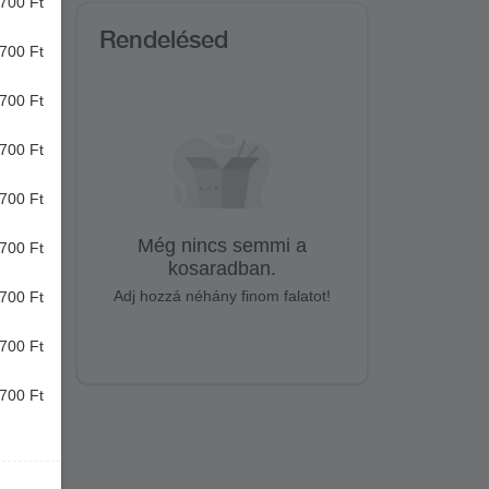
700 Ft
Rendelésed
700 Ft
700 Ft
700 Ft
700 Ft
Még nincs semmi a
700 Ft
kosaradban.
Adj hozzá néhány finom falatot!
700 Ft
700 Ft
700 Ft