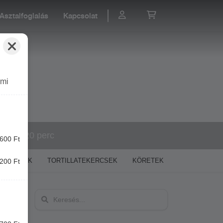
Asztalfoglalás
Kapcsolat
ámi
60-120 perc
600 Ft
GYROSOK
TORTILLATEKERCSEK
KÖRETEK
DESSZERTEK
200 Ft