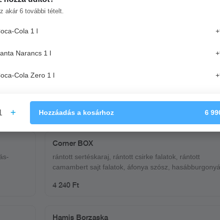
z akár
6
további tételt.
oca-Cola 1 l
+
ma, főtt
anta Narancs 1 l
+
oca-Cola Zero 1 l
+
1
Hozzáadás
a kosárhoz
6 99
Corner BOX
ás-
rántott sertéskaraj, rántott csirke falatok, rántott
camambert sajt falatok, áfonya szósz, hasábburgonyá
4 240 Ft
Hamis Borzaska