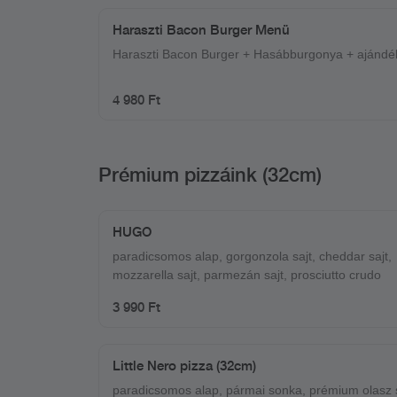
Haraszti Bacon Burger Menü
Haraszti Bacon Burger + Hasábburgonya + ajándé
4 980 Ft
Prémium pizzáink (32cm)
HUGO
paradicsomos alap, gorgonzola sajt, cheddar sajt,
mozzarella sajt, parmezán sajt, prosciutto crudo
3 990 Ft
Little Nero pizza (32cm)
paradicsomos alap, pármai sonka, prémium olasz 