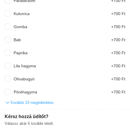
Paradicsom
+700 Ft
Levesek
Kukorica
+700 Ft
Gomba
+700 Ft
Gulyásleves
Alföldi gulyásleves csipetkével
Bab
+700 Ft
2 240 Ft
Paprika
+700 Ft
Újházi tyúkhúsleves
Lila hagyma
+700 Ft
Olívabogyó
+700 Ft
2 140 Ft
Póréhagyma
+700 Ft
További 23 megtekintése
Saláták
Kérsz hozzá üdítőt?
Válassz akár
6
további tételt.
Csibesaláta