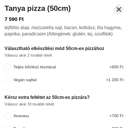
Tanya pizza (50cm)
7 590 Ft
tejfölös alap, mozzarella sajt, bacon, kolbász, lila hagyma,
paprika, paradicsom (Allergének: glutén, tej, szulfitok)
Választható elkészítési mód 50cm-es pizzához
Válassz akár
2
további tételt.
Teljes kiőrlésű tésztával
+600 Ft
Nyitva: 10:00-22:00
Rendelés: Zárva. Nyitás: Ma 10:45
Vegán sajttal
+1 200 Ft
ITALOK
LATEKERCSEK
KÖRETEK
DESSZERTEK
Kérsz extra feltétet az 50cm-es pizzára?
Válassz akár
33
további tételt.
Csak előrendeléseket tudunk fogadni, a konyhánk
Ananász
+700 Ft
most zárva. Nyitás: Ma 10:45