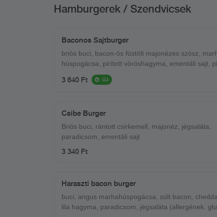
Hamburgerek / Szendvicsek
Baconos Sajtburger
briós buci, bacon-ös füstölt majonézes szósz, mar
húspogácsa, pirított vöröshagyma, ementáli sajt, pirított
bacon
3 640 Ft
ÚJ
Csibe Burger
Briós buci, rántott csirkemell, majonéz, jégsaláta,
paradicsom, ementáli sajt
3 340 Ft
Haraszti bacon burger
buci, angus marhahúspogácsa, sült bacon, cheddar
lila hagyma, paradicsom, jégsaláta (allergének. glut