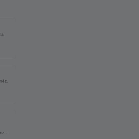
la
néz,