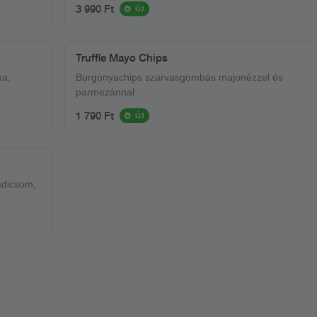
karamelizalt ananász, cheddar sajt
3 990 Ft
ÚJ
Truffle Mayo Chips
ma,
Burgonyachips szarvasgombás majonézzel és
parmezánnal
1 790 Ft
ÚJ
radicsom,