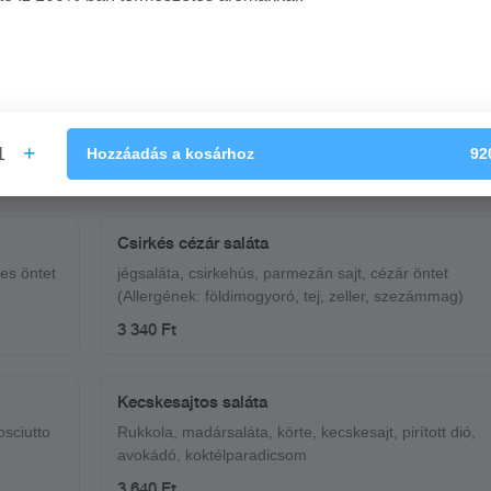
2 140 Ft
1
Hozzáadás
a kosárhoz
92
Csirkés cézár saláta
des öntet
jégsaláta, csirkehús, parmezán sajt, cézár öntet
(Allergének: földimogyoró, tej, zeller, szezámmag)
3 340 Ft
Kecskesajtos saláta
osciutto
Rukkola, madársaláta, körte, kecskesajt, pirított dió,
avokádó, koktélparadicsom
3 640 Ft