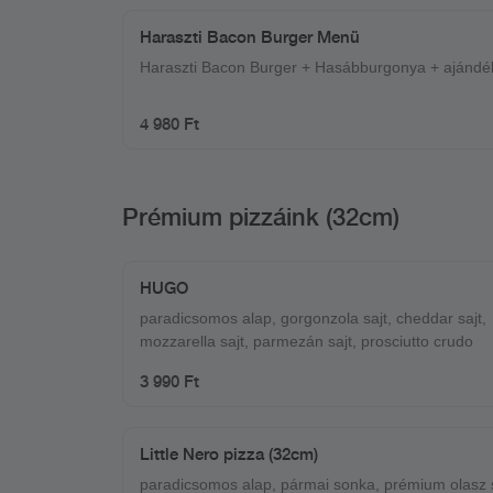
Haraszti Bacon Burger Menü
Haraszti Bacon Burger + Hasábburgonya + ajándé
4 980 Ft
Prémium pizzáink (32cm)
HUGO
paradicsomos alap, gorgonzola sajt, cheddar sajt,
mozzarella sajt, parmezán sajt, prosciutto crudo
3 990 Ft
Little Nero pizza (32cm)
paradicsomos alap, pármai sonka, prémium olasz 