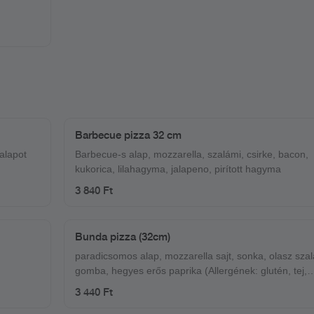
Barbecue pizza 32 cm
 alapot
Barbecue-s alap, mozzarella, szalámi, csirke, bacon,
kukorica, lilahagyma, jalapeno, pirított hagyma
3 840 Ft
Bunda pizza (32cm)
paradicsomos alap, mozzarella sajt, sonka, olasz szal
gomba, hegyes erős paprika (Allergének: glutén, tej,
szulfitok)
3 440 Ft