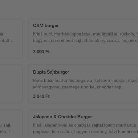
CAM burger
ha
briós buci, marhahúspogácsa, madársaláta, rukkola, li
hagyma, camembert sajt, chilis áfonyaszósz, majonéz
3 990 Ft
Dupla Sajtburger
Briós buci, marha húspogácsa, ketchup, mustár, majo
vöröshagyma, csemege uborka, cheddar sajt
3 640 Ft
Jalapeno & Cheddar Burger
 sajt,
buci, jalapeno-val és cheddar sajttal töltött marhahús
én, tej,
pogácsa, lolo saláta, hagyma chutney, házi hambi szósz,