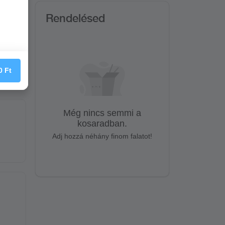
Rendelésed
0
Ft
Még nincs semmi a
kosaradban.
Adj hozzá néhány finom falatot!