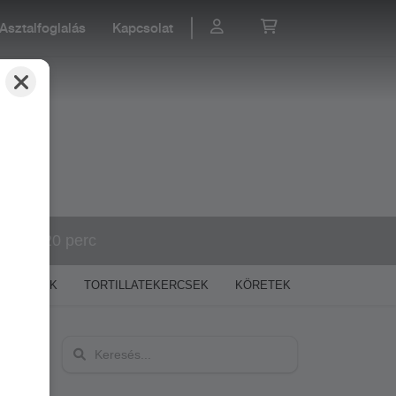
Asztalfoglalás
Kapcsolat
60-120 perc
GYROSOK
TORTILLATEKERCSEK
KÖRETEK
DESSZERTEK