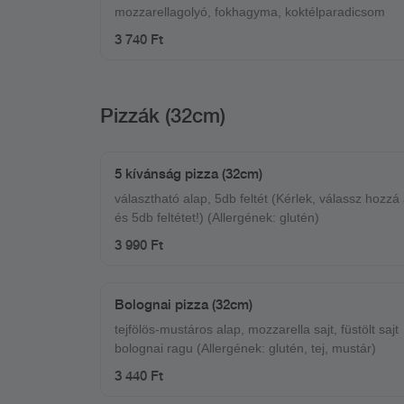
mozzarellagolyó, fokhagyma, koktélparadicsom
3 740 Ft
Pizzák (32cm)
5 kívánság pizza (32cm)
választható alap, 5db feltét (Kérlek, válassz hozzá
és 5db feltétet!) (Allergének: glutén)
3 990 Ft
Bolognai pizza (32cm)
tejfölös-mustáros alap, mozzarella sajt, füstölt sajt
bolognai ragu (Allergének: glutén, tej, mustár)
3 440 Ft