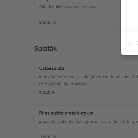
Alföldi gulyásleves csipetkével
2 240 Ft
Saláták
Csibesaláta
idény kevert saláta, csirke, kukorica, füstölt sajt, é
(Allergének: tej, mustár)
3 340 Ft
Friss saláta prosciutto-val
jégsaláta, rukkola, koktélparadicsom, dió, körte, pr
3 540 Ft