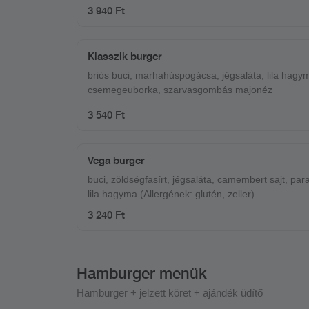
szulfitok)
3 940 Ft
Klasszik burger
briós buci, marhahúspogácsa, jégsaláta, lila hagy
csemegeuborka, szarvasgombás majonéz
3 540 Ft
Vega burger
buci, zöldségfasírt, jégsaláta, camembert sajt, pa
lila hagyma (Allergének: glutén, zeller)
3 240 Ft
Hamburger menük
Hamburger + jelzett köret + ajándék üdítő