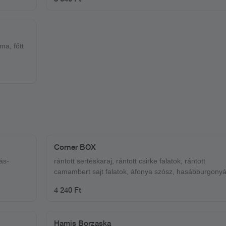
ma, főtt
Corner BOX
ás-
rántott sertéskaraj, rántott csirke falatok, rántott
camambert sajt falatok, áfonya szósz, hasábburgonyá
4 240 Ft
Hamis Borzaska