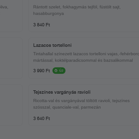
liva,
Rántott szelet, fokhagymás tejföl, füstölt sajt,
z
hasabburgonya
3 840 Ft
Lazacos tortelloni
Tintahallal színezett lazacos tortelloni vajas,-fehérbor
mártással, koktélparadicsommal és bazsalikommal
3 990 Ft
ÚJ
Tejszínes vargányás ravioli
Ricotta-val és vargányával töltött ravioli, tejszínes
szósszal, quanciale-val, parmezán
3 640 Ft