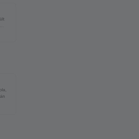
ült
ola,
mezán