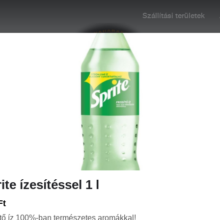
Szállítási területek
:00
Rendelés: 10:45-20:45
+36 70 628 9999
PIZZÁK (32CM)
PRÉMIUM PIZZÁINK (32CM)
PIZZÁK (50CM)
ite ízesítéssel 1 l
Ft
Újházi tyúkhúsleves
ítő íz 100%-ban természetes aromákkal!