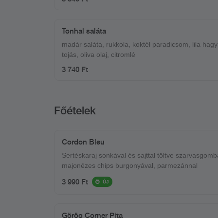
Tonhal saláta
madár saláta, rukkola, koktél paradicsom, lila hagy
tojás, oliva olaj, citromlé
3 740 Ft
Főételek
Cordon Bleu
Sertéskaraj sonkával és sajttal töltve szarvasgomb
majonézes chips burgonyával, parmezánnal
3 990 Ft
ÚJ
Görög Corner Pita