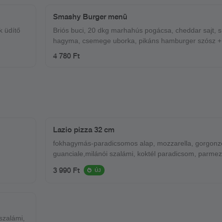
Smashy Burger menü
k üdítő
Briós buci, 20 dkg marhahús pogácsa, cheddar sajt, s
hagyma, csemege uborka, pikáns hamburger szósz +
ropogós csónak burgonya + ajándék üdítő
4 780 Ft
Lazio pizza 32 cm
fokhagymás-paradicsomos alap, mozzarella, gorgonz
guanciale,milánói szalámi, koktél paradicsom, par
3 990 Ft
ÚJ
szalámi,