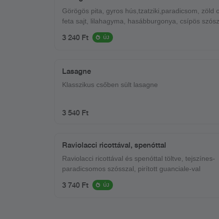
Görögös pita, gyros hús,tzatziki,paradicsom, zöld o
feta sajt, lilahagyma, hasábburgonya, csípös szós
3 240 Ft
ÚJ
Lasagne
Klasszikus csőben sült lasagne
3 540 Ft
Raviolacci ricottával, spenóttal
Raviolacci ricottával és spenóttal töltve, tejszínes-
paradicsomos szósszal, pirított guanciale-val
3 740 Ft
ÚJ