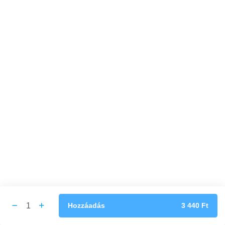
Sült édesburgonya
Finom és ropogós sült édesburgonya - tökéletes köret, bármilyen
ételhez!
1 290 Ft
Sült hagymakarika 6 db
1 690 Ft
Desszertek
Brownie erdei gyümölcsöntettel
1
Hozzáadás
3 440
Ft