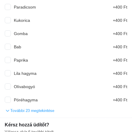
Paradicsom
+400 Ft
Levesek
Kukorica
+400 Ft
Gulyásleves
Gomba
+400 Ft
Alföldi gulyásleves csipetkével
Bab
+400 Ft
2 240 Ft
Paprika
+400 Ft
Újházi tyúkhúsleves
Lila hagyma
+400 Ft
Olívabogyó
+400 Ft
2 140 Ft
Póréhagyma
+400 Ft
Saláták
További 23 megtekintése
Kérsz hozzá üdítőt?
Csibesaláta
Válassz akár
6
további tételt.