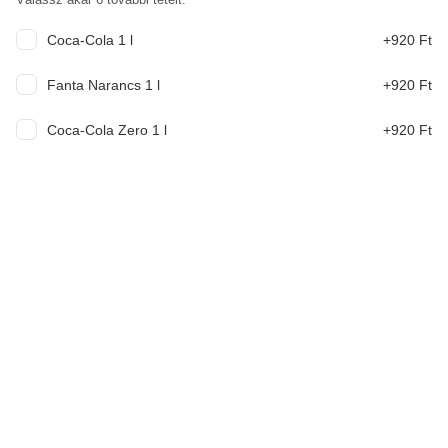
idény kevert saláta, csirke, kukorica, füstölt sajt, édes öntet
(Allergének: tej, mustár)
Coca-Cola 1 l
+920 Ft
3 340 Ft
Fanta Narancs 1 l
+920 Ft
Csirkés cézár saláta
Coca-Cola Zero 1 l
+920 Ft
jégsaláta, csirkehús, parmezán sajt, cézár öntet (Allergének:
földimogyoró, tej, zeller, szezámmag)
3 340 Ft
Friss saláta prosciutto-val
jégsaláta, rukkola, koktélparadicsom, dió, körte, prosciutto
3 540 Ft
Kecskesajtos saláta
Rukkola, madársaláta, körte, kecskesajt, pirított dió, avokádó,
koktélparadicsom
3 640 Ft