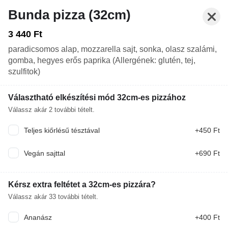
Bunda pizza (32cm)
3 440 Ft
paradicsomos alap, mozzarella sajt, sonka, olasz szalámi,
gomba, hegyes erős paprika (Allergének: glutén, tej,
szulfitok)
Választható elkészítési mód 32cm-es pizzához
Válassz akár
2
további tételt.
Teljes kiőrlésű tésztával
+450 Ft
Zárva. Nyitás: Ma 10:00
Rendelés: Zárva. Nyitás: Ma 10:45
Vegán sajttal
+690 Ft
DESSZERTEK
LLATEKERCSEK
KÖRETEK
ITALOK
Kérsz extra feltétet a 32cm-es pizzára?
Válassz akár
33
további tételt.
Csak előrendeléseket tudunk fogadni, a konyhánk
most zárva. Nyitás: Ma 10:45
Ananász
+400 Ft