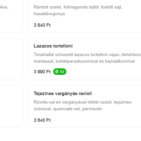
liva,
Rántott szelet, fokhagymás tejföl, füstölt sajt,
z
hasabburgonya
3 840 Ft
Lazacos tortelloni
Tintahallal színezett lazacos tortelloni vajas,-fehérbor
mártással, koktélparadicsommal és bazsalikommal
3 990 Ft
ÚJ
Tejszínes vargányás ravioli
Ricotta-val és vargányával töltött ravioli, tejszínes
szósszal, quanciale-val, parmezán
3 640 Ft