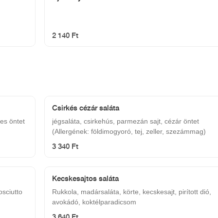
2 140 Ft
Csirkés cézár saláta
des öntet
jégsaláta, csirkehús, parmezán sajt, cézár öntet
(Allergének: földimogyoró, tej, zeller, szezámmag)
3 340 Ft
Kecskesajtos saláta
osciutto
Rukkola, madársaláta, körte, kecskesajt, pirított dió,
avokádó, koktélparadicsom
3 640 Ft