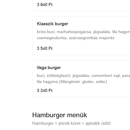
szulfitok)
3 940 Ft
Klasszik burger
briós buci, marhahúspogácsa, jégsaláta, lila hagy
csemegeuborka, szarvasgombás majonéz
3 540 Ft
Vega burger
buci, zöldségfasírt, jégsaláta, camembert sajt, pa
lila hagyma (Allergének: glutén, zeller)
3 240 Ft
Hamburger menük
Hamburger + jelzett köret + ajándék üdítő