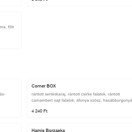
ma, főtt
Corner BOX
ás-
rántott sertéskaraj, rántott csirke falatok, rántott
camambert sajt falatok, áfonya szósz, hasábburgonyá
4 240 Ft
Hamis Borzaska