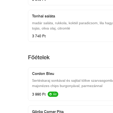
Tonhal saláta
madár saláta, rukkola, koktél paradicsom, lila hagy
tojás, oliva olaj, citromlé
3 740 Ft
Főételek
Cordon Bleu
Sertéskaraj sonkával és sajttal töltve szarvasgomb
majonézes chips burgonyával, parmezánnal
3 990 Ft
ÚJ
Görög Corner Pita