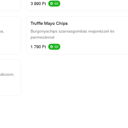
karamelizalt ananász, cheddar sajt
3 990 Ft
ÚJ
Truffle Mayo Chips
ma,
Burgonyachips szarvasgombás majonézzel és
parmezánnal
1 790 Ft
ÚJ
radicsom,