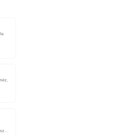
la
néz,