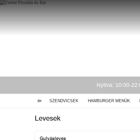
Nyitva: 10:00-22
EK
HAMBURGEREK / SZENDVICSEK
HAMBURGER MENÜK
Levesek
Gulyásleves