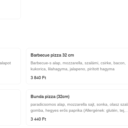
Barbecue pizza 32 cm
 alapot
Barbecue-s alap, mozzarella, szalámi, csirke, bacon,
kukorica, lilahagyma, jalapeno, pirított hagyma
3 840 Ft
Bunda pizza (32cm)
paradicsomos alap, mozzarella sajt, sonka, olasz szal
gomba, hegyes erős paprika (Allergének: glutén, tej,
szulfitok)
3 440 Ft