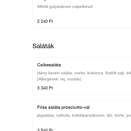
Alföldi gulyásleves csipetkével
2 240 Ft
Saláták
Csibesaláta
idény kevert saláta, csirke, kukorica, füstölt sajt, é
(Allergének: tej, mustár)
3 340 Ft
Friss saláta prosciutto-val
jégsaláta, rukkola, koktélparadicsom, dió, körte, pr
3 540 Ft