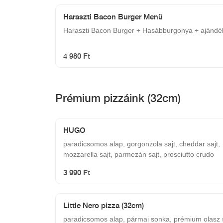
Haraszti Bacon Burger Menü
Haraszti Bacon Burger + Hasábburgonya + ajándé
4 980 Ft
Prémium pizzáink (32cm)
HUGO
paradicsomos alap, gorgonzola sajt, cheddar sajt,
mozzarella sajt, parmezán sajt, prosciutto crudo
3 990 Ft
Little Nero pizza (32cm)
paradicsomos alap, pármai sonka, prémium olasz 