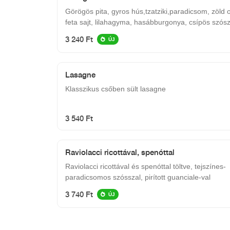
Görögös pita, gyros hús,tzatziki,paradicsom, zöld o
feta sajt, lilahagyma, hasábburgonya, csípös szós
3 240 Ft
ÚJ
Lasagne
Klasszikus csőben sült lasagne
3 540 Ft
Raviolacci ricottával, spenóttal
Raviolacci ricottával és spenóttal töltve, tejszínes-
paradicsomos szósszal, pirított guanciale-val
3 740 Ft
ÚJ