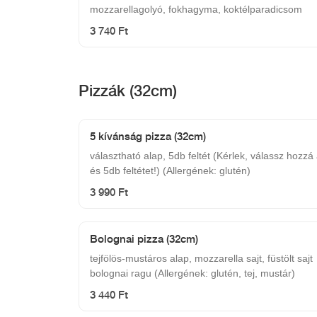
mozzarellagolyó, fokhagyma, koktélparadicsom
3 740 Ft
Pizzák (32cm)
5 kívánság pizza (32cm)
választható alap, 5db feltét (Kérlek, válassz hozzá
és 5db feltétet!) (Allergének: glutén)
3 990 Ft
Bolognai pizza (32cm)
tejfölös-mustáros alap, mozzarella sajt, füstölt sajt
bolognai ragu (Allergének: glutén, tej, mustár)
3 440 Ft