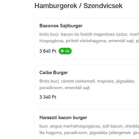
Hamburgerek / Szendvicsek
Baconos Sajtburger
briós buci, bacon-ös füstölt majonézes szósz, mar
húspogácsa, pirított vöröshagyma, ementáli sajt, pirított
bacon
3 640 Ft
ÚJ
Csibe Burger
Briós buci, rántott csirkemell, majonéz, jégsaláta,
paradicsom, ementáli sajt
3 340 Ft
Haraszti bacon burger
buci, angus marhahúspogácsa, sült bacon, cheddar
lila hagyma, paradicsom, jégsaláta (allergének. glut