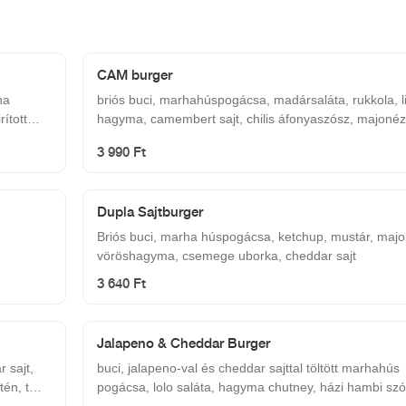
CAM burger
ha
briós buci, marhahúspogácsa, madársaláta, rukkola, li
hagyma, camembert sajt, chilis áfonyaszósz, majonéz
3 990 Ft
Dupla Sajtburger
Briós buci, marha húspogácsa, ketchup, mustár, majo
vöröshagyma, csemege uborka, cheddar sajt
3 640 Ft
Jalapeno & Cheddar Burger
 sajt,
buci, jalapeno-val és cheddar sajttal töltött marhahús
én, tej,
pogácsa, lolo saláta, hagyma chutney, házi hambi szósz,