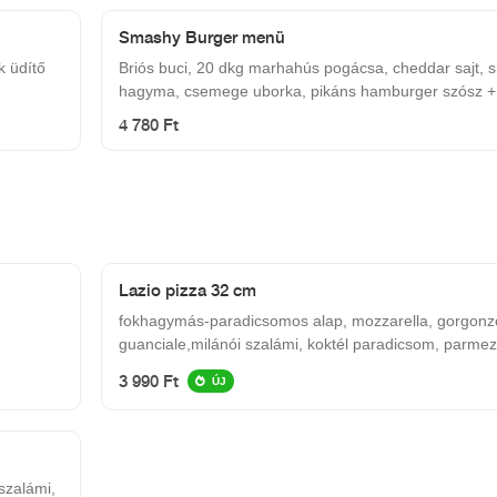
Smashy Burger menü
k üdítő
Briós buci, 20 dkg marhahús pogácsa, cheddar sajt, s
hagyma, csemege uborka, pikáns hamburger szósz +
ropogós csónak burgonya + ajándék üdítő
4 780 Ft
Lazio pizza 32 cm
fokhagymás-paradicsomos alap, mozzarella, gorgonz
guanciale,milánói szalámi, koktél paradicsom, par
3 990 Ft
ÚJ
szalámi,