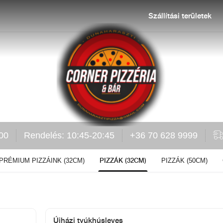
Szállítási területek
:00
Rendelés: 10:45-20:45
+36 70 628 9999
PIZZÁK (32CM)
PRÉMIUM PIZZÁINK (32CM)
PIZZÁK (50CM)
Újházi tyúkhúsleves