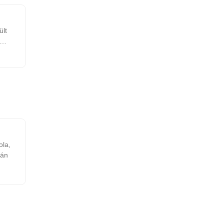
ült
ola,
mezán